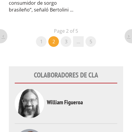
consumidor de sorgo
brasileño”, señaló Bertolini ...
Page 2 of 5
1
2
3
…
5
COLABORADORES DE CLA
William Figueroa