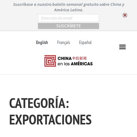
S
Suscríbase a nuestro boletín semanal gratuito sobre China y
k
América Latina.
i
E
m
p
a
t
i
l
o
English
Français
Español
*
c
o
n
t
e
n
t
CATEGORÍA:
EXPORTACIONES