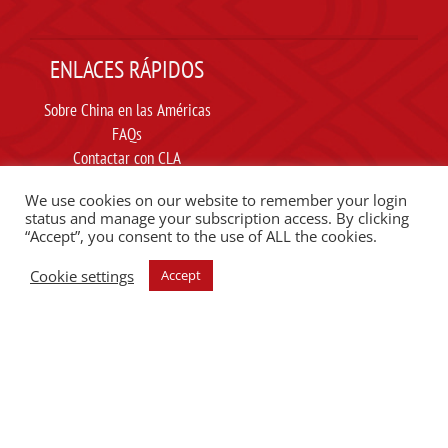
ENLACES RÁPIDOS
Sobre China en las Américas
FAQs
Contactar con CLA
Suscribir
We use cookies on our website to remember your login
Carta ética
status and manage your subscription access. By clicking
“Accept”, you consent to the use of ALL the cookies.
SIGUE A CLA EN REDES SOCIALES
Cookie settings
Accept
ESCUCHE EL PODCAST DEL CLA
Copyright @2025 Proyecto Africa-China