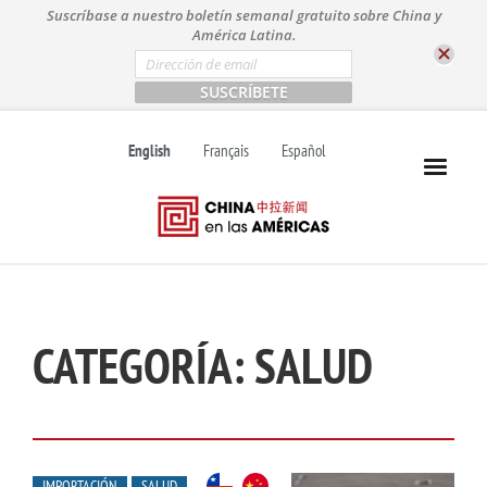
S
Suscríbase a nuestro boletín semanal gratuito sobre China y
k
América Latina.
i
E
m
p
a
t
i
l
o
English
Français
Español
*
c
o
n
t
e
n
t
CATEGORÍA:
SALUD
IMPORTACIÓN
SALUD