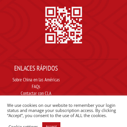
ENLACES RÁPIDOS
Sobre China en las Américas
FAQs
Contactar con CLA
Suscribir
We use cookies on our website to remember your login
Carta ética
status and manage your subscription access. By clicking
“Accept”, you consent to the use of ALL the cookies.
SIGUE A CLA EN REDES SOCIALES
Cookie settings
Accept