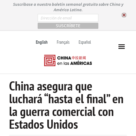
S
Suscríbase a nuestro boletín semanal gratuito sobre China y
k
América Latina.
i
E
m
p
a
t
i
l
o
English
Français
Español
*
c
o
n
t
e
n
China asegura que
t
luchará “hasta el final” en
la guerra comercial con
Estados Unidos