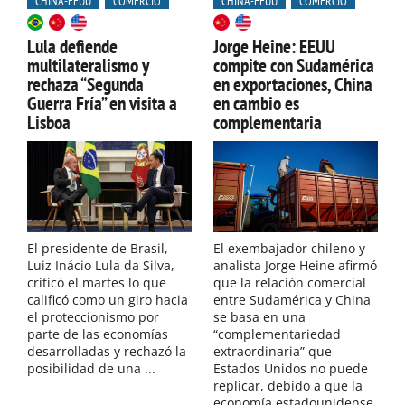
CHINA-EEUU
COMERCIO
CHINA-EEUU
COMERCIO
Lula defiende
Jorge Heine: EEUU
multilateralismo y
compite con Sudamérica
rechaza “Segunda
en exportaciones, China
Guerra Fría” en visita a
en cambio es
Lisboa
complementaria
El presidente de Brasil,
El exembajador chileno y
Luiz Inácio Lula da Silva,
analista Jorge Heine afirmó
criticó el martes lo que
que la relación comercial
calificó como un giro hacia
entre Sudamérica y China
el proteccionismo por
se basa en una
parte de las economías
“complementariedad
desarrolladas y rechazó la
extraordinaria” que
posibilidad de una ...
Estados Unidos no puede
replicar, debido a que la
economía estadounidense