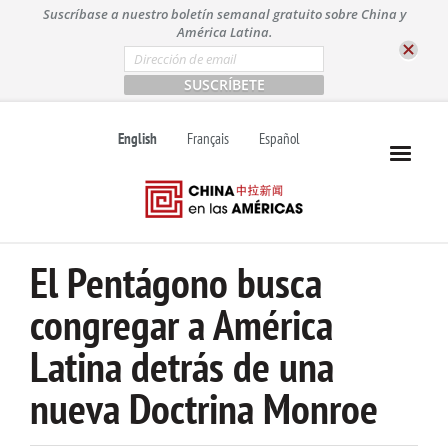
S
Suscríbase a nuestro boletín semanal gratuito sobre China y
k
América Latina.
i
E
m
p
a
t
i
l
o
English
Français
Español
*
c
o
n
t
e
n
El Pentágono busca
t
congregar a América
Latina detrás de una
nueva Doctrina Monroe