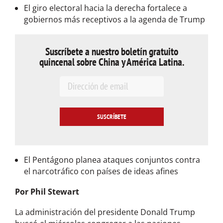
El giro electoral hacia la derecha fortalece a
gobiernos más receptivos a la agenda de Trump
Suscríbete a nuestro boletín gratuito
quincenal sobre China y América Latina.
E
m
a
i
l
*
El Pentágono planea ataques conjuntos contra
el narcotráfico con países de ideas afines
Por Phil Stewart
La administración del presidente Donald Trump