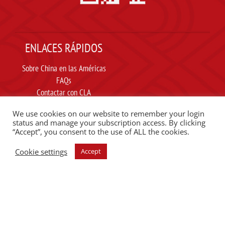
ENLACES RÁPIDOS
Sobre China en las Américas
FAQs
Contactar con CLA
Suscribir
We use cookies on our website to remember your login
Carta ética
status and manage your subscription access. By clicking
“Accept”, you consent to the use of ALL the cookies.
SIGUE A CLA EN REDES SOCIALES
Cookie settings
Accept
ESCUCHE EL PODCAST DEL CLA