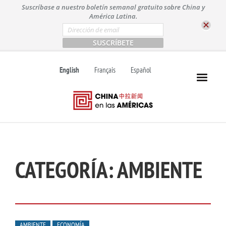
S
Suscríbase a nuestro boletín semanal gratuito sobre China y
k
América Latina.
i
E
m
p
a
t
i
l
o
English
Français
Español
*
c
o
n
t
e
n
t
CATEGORÍA:
AMBIENTE
AMBIENTE
ECONOMÍA