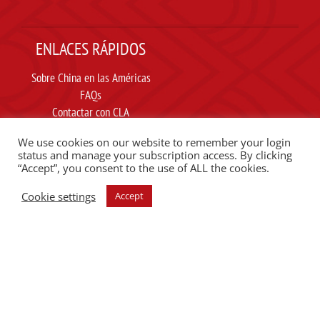
ENLACES RÁPIDOS
Sobre China en las Américas
FAQs
Contactar con CLA
Suscribir
We use cookies on our website to remember your login
Carta ética
status and manage your subscription access. By clicking
“Accept”, you consent to the use of ALL the cookies.
SIGUE A CLA EN REDES SOCIALES
Cookie settings
Accept
ESCUCHE EL PODCAST DEL CLA
Copyright @2025 Proyecto Africa-China