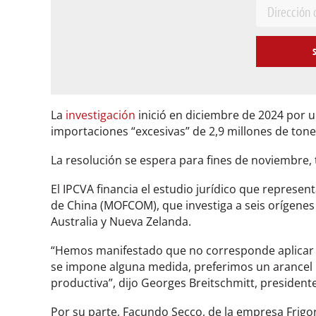
E
m
a
i
l
*
La
investigación
inició en diciembre de 2024 por 
importaciones “excesivas” de 2,9 millones de tone
La resolución se espera para fines de noviembre,
El IPCVA financia el estudio jurídico que represen
de China (MOFCOM), que investiga a seis orígenes 
Australia y Nueva Zelanda.
“Hemos manifestado que no corresponde aplicar u
se impone alguna medida, preferimos un arancel
productiva”, dijo Georges Breitschmitt, presidente
Por su parte, Facundo Secco, de la empresa Frigor