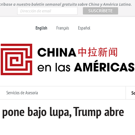
críbase a nuestro boletín semanal gratuito sobre China y América Latina.
E
m
a
i
English
Français
Español
l
*
Servicios de Asesoría
So
a pone bajo lupa, Trump abre