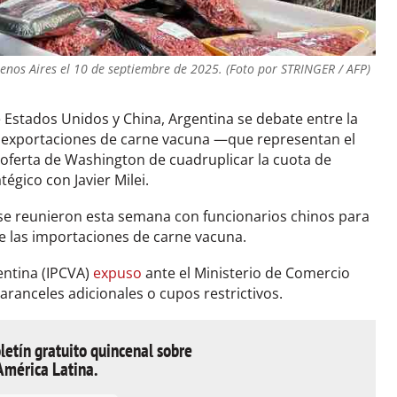
nos Aires el 10 de septiembre de 2025. (Foto por STRINGER / AFP)
 Estados Unidos y China, Argentina se debate entre la
s exportaciones de carne vacuna —que representan el
aoferta de Washington de cuadruplicar la cuota de
gico con Javier Milei.
 se reunieron esta semana con funcionarios chinos para
e las importaciones de carne vacuna.
entina (IPCVA)
expuso
ante el Ministerio de Comercio
aranceles adicionales o cupos restrictivos.
letín gratuito quincenal sobre
América Latina.