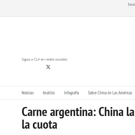
S
Sus
k
i
p
t
o
c
o
n
Sigue a CLA en redes sociales
t
e
n
t
Noticias
Análisis
Infografía
Sobre China en Las Américas
Carne argentina: China l
la cuota