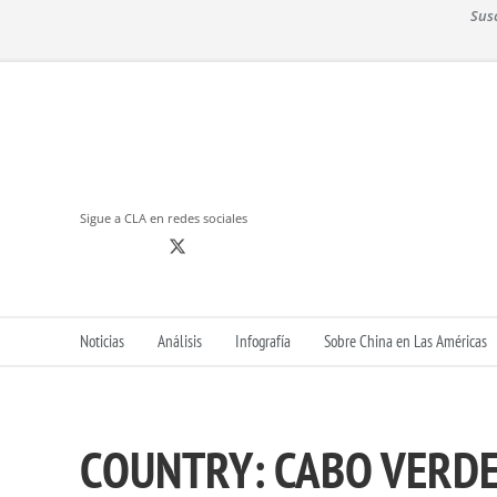
S
Sus
k
i
p
t
o
c
o
n
Sigue a CLA en redes sociales
t
e
n
t
Noticias
Análisis
Infografía
Sobre China en Las Américas
COUNTRY:
CABO VERD