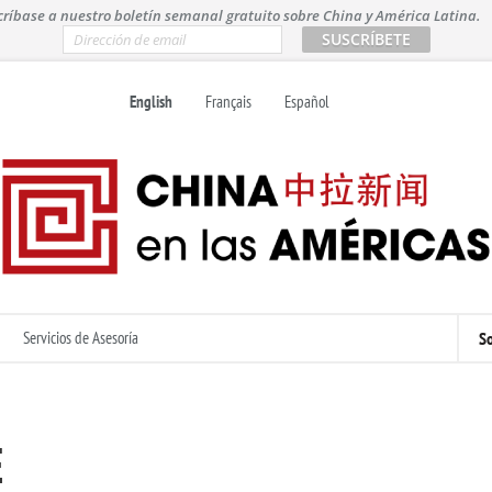
críbase a nuestro boletín semanal gratuito sobre China y América Latina.
E
m
a
i
English
Français
Español
l
*
Servicios de Asesoría
So
E