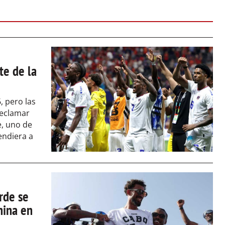
te de la
, pero las
reclamar
, uno de
endiera a
rde se
hina en