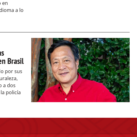
o en
idioma a lo
as
en Brasil
do por sus
uraleza,
o a dos
a policía