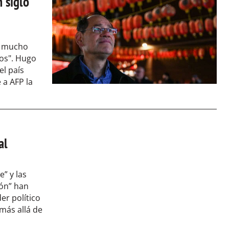
 siglo
n mucho
os". Hugo
el país
 a AFP la
al
” y las
ón” han
er político
 más allá de