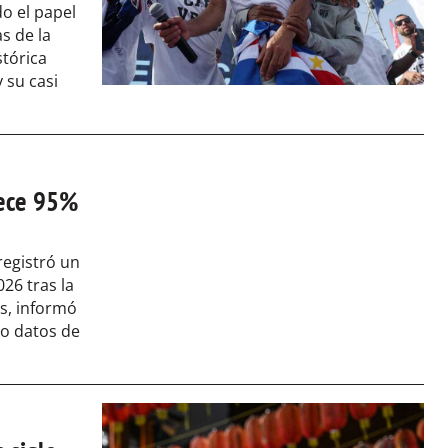
o el papel
s de la
stórica
 su casi
crece 95%
registró un
26 tras la
os, informó
do datos de