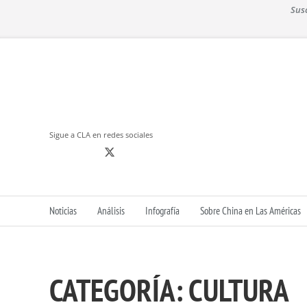
S
Sus
k
i
p
t
o
c
o
n
Sigue a CLA en redes sociales
t
e
n
t
Noticias
Análisis
Infografía
Sobre China en Las Américas
CATEGORÍA:
CULTURA