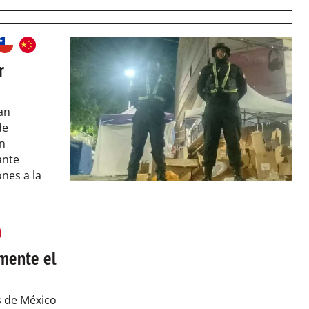
r
an
de
un
ante
nes a la
amente el
s de México