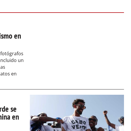
rismo en
 fotógrafos
incluido un
cas
ratos en
rde se
hina en