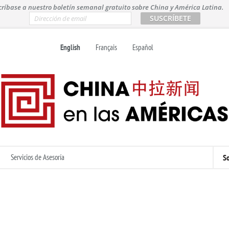
críbase a nuestro boletín semanal gratuito sobre China y América Latina.
E
m
a
i
English
Français
Español
l
*
Servicios de Asesoría
So