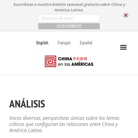
S
Suscríbase a nuestro boletín semanal gratuito sobre China y
k
América Latina.
i
E
m
p
a
t
i
l
o
English
Français
Español
*
c
o
n
t
e
n
t
ANÁLISIS
Voces diversas, perspectivas únicas sobre los temas
críticos que configuran las relaciones entre China y
América Latina.