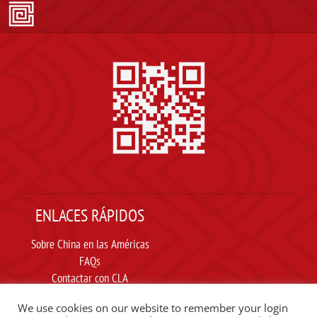
ENLACES RÁPIDOS
Sobre China en las Américas
FAQs
Contactar con CLA
Suscribir
We use cookies on our website to remember your login
Carta ética