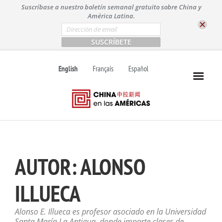
S
Suscríbase a nuestro boletín semanal gratuito sobre China y
k
América Latina.
i
E
m
p
a
t
i
l
o
English
Français
Español
*
c
o
n
t
e
n
t
AUTOR:
ALONSO
ILLUECA
Alonso E. Illueca es profesor asociado en la Universidad
Santa María La Antigua, donde imparte clases de